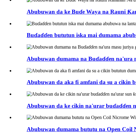
Abubuwan da ke Buɗe Waya na Rauni Ƙan
Buɗaɗɗen bututun iska mai dumama abubuwa
Abubuwan dumama na Buɗaɗɗen na'ura ma
Abubuwan da aka fi amfani da su a cikin
Abubuwan da ke cikin na'urar buɗaɗɗen n
Abubuwan dumama bututu na Open Coil N