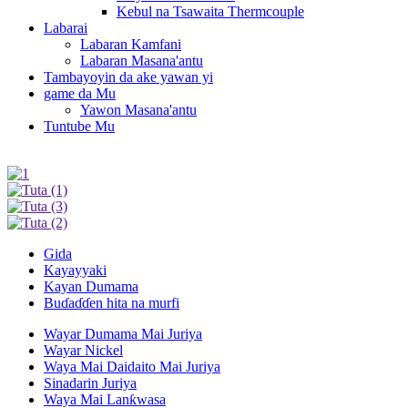
Kebul na Tsawaita Thermcouple
Labarai
Labaran Kamfani
Labaran Masana'antu
Tambayoyin da ake yawan yi
game da Mu
Yawon Masana'antu
Tuntube Mu
Gida
Kayayyaki
Kayan Dumama
Buɗaɗɗen hita na murfi
Wayar Dumama Mai Juriya
Wayar Nickel
Waya Mai Daidaito Mai Juriya
Sinadarin Juriya
Waya Mai Lanƙwasa