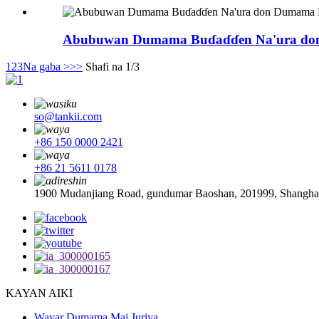
Abubuwan Dumama Buɗaɗɗen Na'ura don
1
2
3
Na gaba >
>>
Shafi na 1/3
so@tankii.com
+86 150 0000 2421
+86 21 5611 0178
1900 Mudanjiang Road, gundumar Baoshan, 201999, Shanghai
KAYAN AIKI
Wayar Dumama Mai Juriya