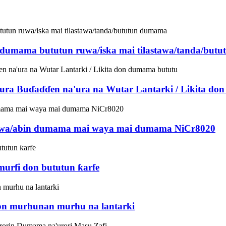
n dumama bututun ruwa/iska mai tilastawa/tanda/bu
a Buɗaɗɗen na'ura na Wutar Lantarki / Likita do
ewa/abin dumama mai waya mai dumama NiCr8020
murfi don bututun ƙarfe
on murhunan murhu na lantarki