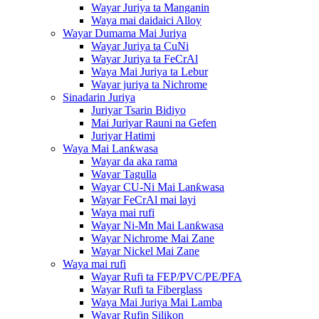
Wayar Juriya ta Manganin
Waya mai daidaici Alloy
Wayar Dumama Mai Juriya
Wayar Juriya ta CuNi
Wayar Juriya ta FeCrAl
Waya Mai Juriya ta Lebur
Wayar juriya ta Nichrome
Sinadarin Juriya
Juriyar Tsarin Bidiyo
Mai Juriyar Rauni na Gefen
Juriyar Hatimi
Waya Mai Lanƙwasa
Wayar da aka rama
Wayar Tagulla
Wayar CU-Ni Mai Lanƙwasa
Wayar FeCrAl mai layi
Waya mai rufi
Wayar Ni-Mn Mai Lanƙwasa
Wayar Nichrome Mai Zane
Wayar Nickel Mai Zane
Waya mai rufi
Wayar Rufi ta FEP/PVC/PE/PFA
Wayar Rufi ta Fiberglass
Waya Mai Juriya Mai Lamba
Wayar Rufin Silikon