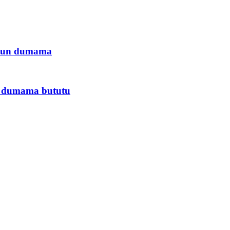
tutun dumama
n dumama bututu