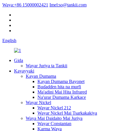
Waya:
+86 15000002421
Imel:
so@tankii.com
English
Gida
Wayar Juriya ta Tankii
Kayayyaki
Kayan Dumama
Kayan Dumama Bayonet
Buɗaɗɗen hita na murfi
Ma'adini Mai Hita Infrared
Na'urar Dumama Karkace
Wayar Nickel
Wayar Nickel 212
Wayar Nickel Mai Tsarkakakiya
Waya Mai Daidaito Mai Juriya
Wayar Constantan
Karma Waya