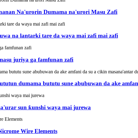
anan Na'urorin Dumama na'urori Masu Zafi
 na lantarki tare da waya mai zafi mai zafi
su juriya ga famfunan zafi
 bututun dumama bututu sune abubuwan da ake amfani
a'urar sun ƙunshi waya mai jurewa
icrome Wire Elements