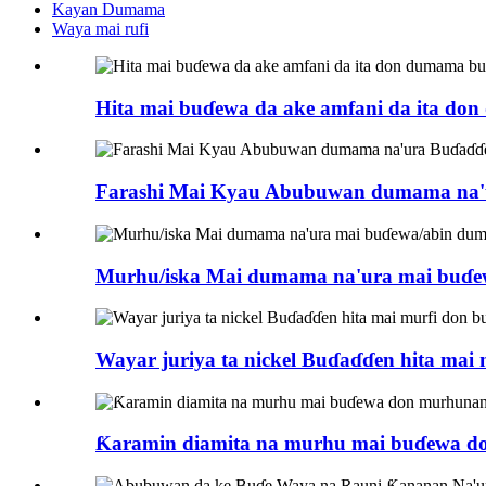
Kayan Dumama
Waya mai rufi
Hita mai buɗewa da ake amfani da ita do
Farashi Mai Kyau Abubuwan dumama na'ur
Murhu/iska Mai dumama na'ura mai buɗ
Wayar juriya ta nickel Buɗaɗɗen hita mai 
Ƙaramin diamita na murhu mai buɗewa d