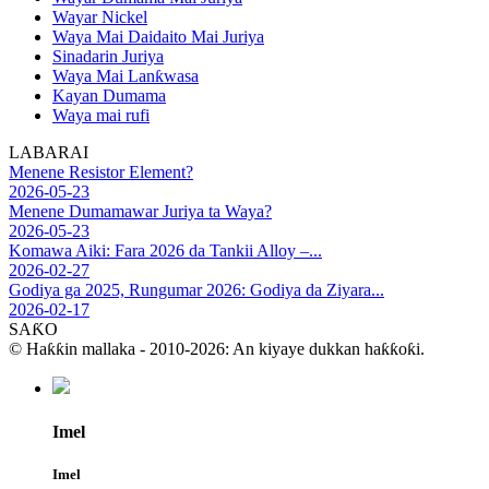
Wayar Nickel
Waya Mai Daidaito Mai Juriya
Sinadarin Juriya
Waya Mai Lanƙwasa
Kayan Dumama
Waya mai rufi
LABARAI
Menene Resistor Element?
2026-05-23
Menene Dumamawar Juriya ta Waya?
2026-05-23
Komawa Aiki: Fara 2026 da Tankii Alloy –...
2026-02-27
Godiya ga 2025, Rungumar 2026: Godiya da Ziyara...
2026-02-17
SAƘO
© Haƙƙin mallaka - 2010-2026: An kiyaye dukkan haƙƙoƙi.
Imel
Imel