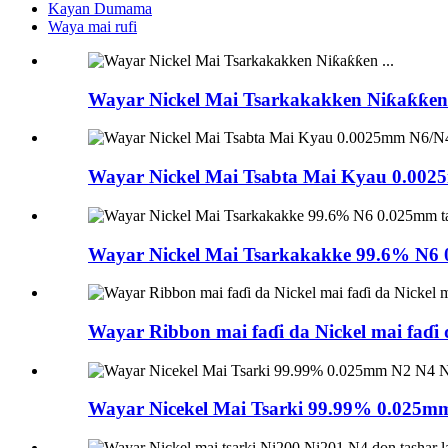
Kayan Dumama
Waya mai rufi
Wayar Nickel Mai Tsarkakakken Niƙaƙƙen 
Wayar Nickel Mai Tsabta Mai Kyau 0.002
Wayar Nickel Mai Tsarkakakke 99.6% N6 0
Wayar Ribbon mai faɗi da Nickel mai faɗi 
Wayar Nicekel Mai Tsarki 99.99% 0.025mm