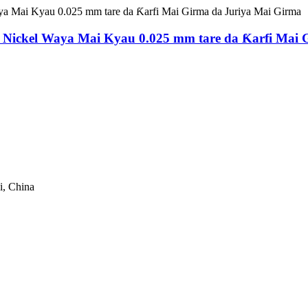
Nickel Waya Mai Kyau 0.025 mm tare da Ƙarfi Mai 
, China