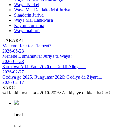
Wayar Nickel
Waya Mai Daidaito Mai Juriya
Sinadarin Juriya
Waya Mai Lanƙwasa
Kayan Dumama
Waya mai rufi
LABARAI
Menene Resistor Element?
2026-05-23
Menene Dumamawar Juriya ta Waya?
2026-05-23
Komawa Aiki: Fara 2026 da Tankii Alloy –...
2026-02-27
Godiya ga 2025, Rungumar 2026: Godiya da Ziyara...
2026-02-17
SAƘO
© Haƙƙin mallaka - 2010-2026: An kiyaye dukkan haƙƙoƙi.
Imel
Imel