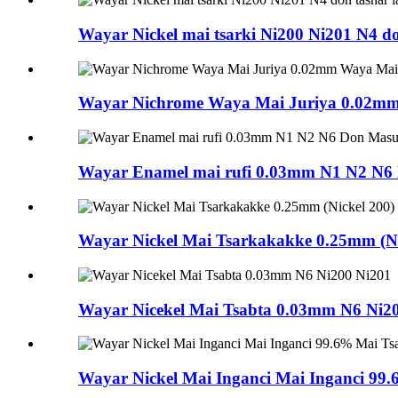
Wayar Nickel mai tsarki Ni200 Ni201 N4 do
Wayar Nichrome Waya Mai Juriya 0.02m
Wayar Enamel mai rufi 0.03mm N1 N2 N6 D
Wayar Nickel Mai Tsarkakakke 0.25mm (Ni
Wayar Nicekel Mai Tsabta 0.03mm N6 Ni2
Wayar Nickel Mai Inganci Mai Inganci 99.6