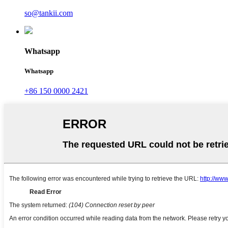
so@tankii.com
Whatsapp
Whatsapp
+86 150 0000 2421