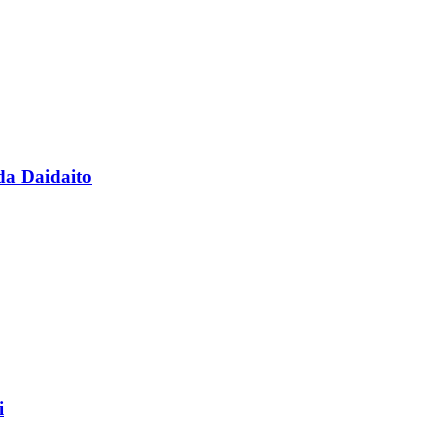
a Daidaito
i